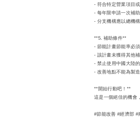
- 符合特定營業項目
- 每年限申請一次補
- 分支機構應以總機
**5. 補助條件**
- 節能計畫節能率必
- 該計畫未獲得其他
- 禁止使用中國大陸
- 改善地點不能為製
**開始行動吧！**
這是一個絕佳的機會
#節能改善 #經濟部 