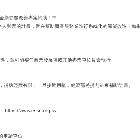
動全新節能改善專案補助！**
令人興奮的計畫，旨在幫助商業服務業進行系統化的節能改造！如
部主導，並可能委任商業發展署或其他專業單位負責執行。
起受理，補助經費有限，一旦接近用罄，經濟部將提前結束補助計畫。
請：
https://www.essc.org.tw
上的申請單位。