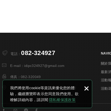
082-324927
NAVI
電話：
關於
E-mail：
idipc324927@gmail.com
最新
傳真：
082-320049
活動
×
我們將使用cookie等資訊來優化您的體
地址：
893016金門縣金城鎮民生路7號3樓
活動
驗，繼續瀏覽即表示您同意我們使用。欲
瞭解詳細內容，請詳閱
隱私權保護政策