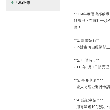
活動報導
**113年度經濟部啟
經濟部正在推動一項
會！
**1. 計畫執行**
- 本計畫將由經濟
**2. 申請時間**
- 113年2月1日
**3. 去哪申請？**
- 登入此網址進行申
**4. 誰能申請？**
- 用電量達100瓩以